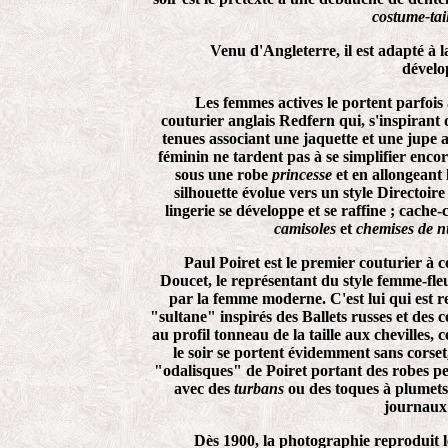
costume-tai
Venu d'Angleterre, il est adapté à 
dévelo
Les femmes actives le portent parfois
couturier anglais Redfern qui, s'inspirant 
tenues associant une jaquette et une jupe a
féminin ne tardent pas à se simplifier encor
sous une robe
princesse
et en allongeant
silhouette évolue vers un style Directoir
lingerie se développe et se raffine ; cache
camisoles
et
chemises de n
Paul Poiret est le premier couturier à
Doucet, le représentant du style femme-fleu
par la femme moderne. C'est lui qui est r
"sultane" inspirés des Ballets russes et des c
au profil tonneau de la taille aux chevilles,
le soir se portent évidemment sans corset,
"odalisques" de Poiret portant des robes 
avec des
turbans
ou des toques à plumets 
journaux 
Dès 1900, la photographie reproduit le