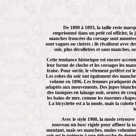
De 1890 à 1893, la taille reste marqu
emprisonné dans un petit col officier, la 
manches froncées du corsage sont montées 
sont vagues ou cintrés ; ils rivalisent avec d
soir, plus décolletées et sans manches, s
Cette tendance historique est encore accentu
leur forme de cloche et les corsages les manc
fraise. Pour sortir, le vêtement préféré est l
Les robes du soir ont également des manches
volume en 1896. Les femmes pratiquent de 
adaptés aux mouvements. Des jupes blanches
des tuniques en lainage noir, ornées de croq
les bains de mer, comme les énormes chapea
La bicyclette est à la mode, mais la culotte
t
Avec le style 1900, la mode retrouve
nouveau un
busc
rigide pour affiner la ta
montant, mais ses manches, moins volumineu
soir est le prétexte à une débauche de dente