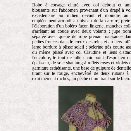
Robe à corsage cintré avec col debout et amp
blousante sur l'abdomen provenant d'un drapé à v
excédentaire au milieu devant et moindre au 
empiècement arrondi au niveau de la carrure, préte
l'élaboration d'un boléro façon lingerie, manches coll
s'arrêtant au coude avec deux volants ; jupe trom
séparée avec queue de robe prenant naissance da
petites fronces dans le creux des reins et au tiers infér
large bordure à plissé soleil ; pèlerine très courte ass
du même plissé avec col Claudine et liens d'atta
l'encolure; le tout de tulle chair point d'esprit en d
épaisseur, de soie shantung à reflets rosés et violets e
garniture esthétisante, une base de guipure de dentelle 
tirant sur le rouge, enchevêtré de deux rubans à
extrêmement ruchés, un pêche et un tirant sur le bleu.